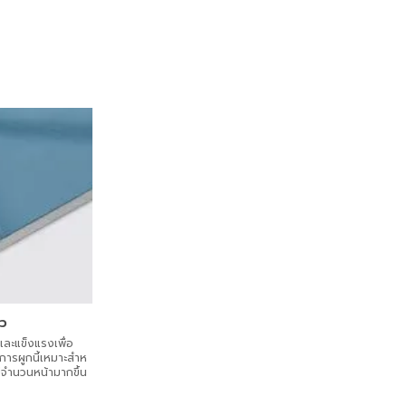
าว
และแข็งแรงเพื่อ
การผูกนี้เหมาะสําห
ีจํานวนหน้ามากขึ้น