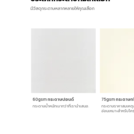
มีวัสดุกระดาษหลากหลายให้คุณเลือก
60gsm กระดาษปอนด์
75gsm กระดาษกร
กระดาษน้ําหนักเบากว่าที่เรานําเสนอ.
กระดาษราคาสมเหตุส
อ่อนเหมาะสําหรับโครง