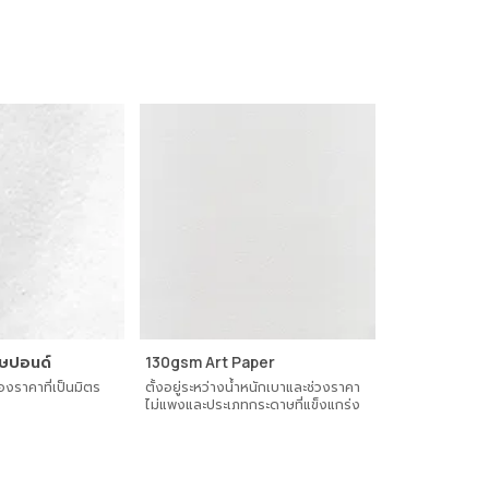
ษปอนด์
130gsm Art Paper
160gsm อาร์
องราคาที่เป็นมิตร
ตั้งอยู่ระหว่างน้ําหนักเบาและช่วงราคา
กระดาษหนา ทนท
ไม่แพงและประเภทกระดาษที่แข็งแกร่ง