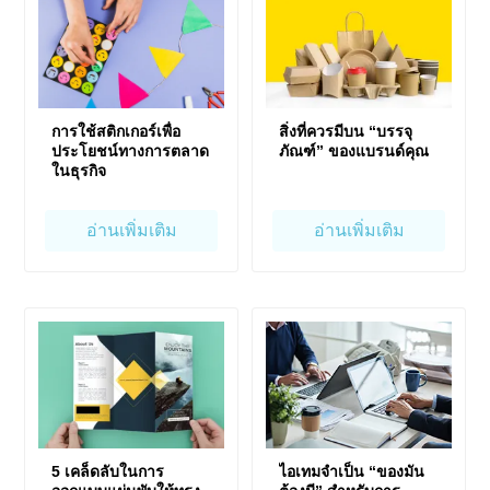
การใช้สติกเกอร์เพื่อ
สิ่งที่ควรมีบน “บรรจุ
ประโยชน์ทางการตลาด
ภัณฑ์” ของแบรนด์คุณ
ในธุรกิจ
อ่านเพิ่มเติม
อ่านเพิ่มเติม
5 เคล็ดลับในการ
ไอเทมจำเป็น “ของมัน