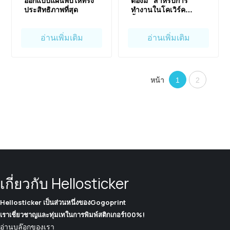
ออกแบบแผ่นพับให้ทรง
ต้องมี” สำหรับการ
ประสิทธิภาพที่สุด
ทำงานในโคเวิร์ค
กิ้งสเปซ
อ่านเพิ่มเติม
อ่านเพิ่มเติม
หน้า
1
2
เกี่ยวกับ Hellosticker
Hellosticker เป็นส่วนหนึ่งของGogoprint
เราเชี่ยวชาญและทุ่มเทในการพิมพ์สติกเกอร์100%!
อ่านบล๊อกของเรา